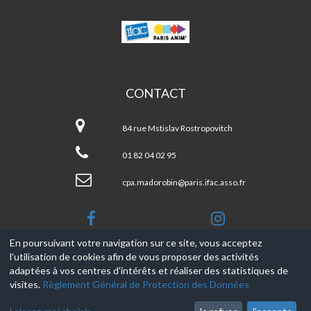
MADO
ROBIN
CONTACT
Mado
ROBIN
84 rue Mstislav Rostropovitch
01 82 04 02 95
cpa.madorobin@paris.ifac.asso.fr
En poursuivant votre navigation sur ce site, vous acceptez
l'utilisation de cookies afin de vous proposer des activités
© 2017-2026, Ce site est propulsé par
Aniapps.fr
adaptées à vos centres d'intérêts et réaliser des statistiques de
visites.
Règlement Général de Protection des Données
CGV
CGU Aniapps