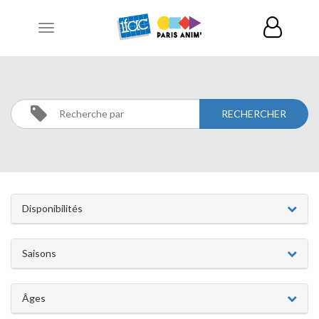
Toggle
navigation
DANSE
Activités
Danse
Disponibilités
Saisons
Âges