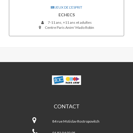
JEUX DE L'ESPRIT
ECHECS
7-11 ans, +11 ans et adultes
Centre Paris Anim' Mado Robin
MADO
ROBIN
CONTACT
Mado
ROBIN
84 rue Mstislav Rostropovitch
01 82 04 02 95