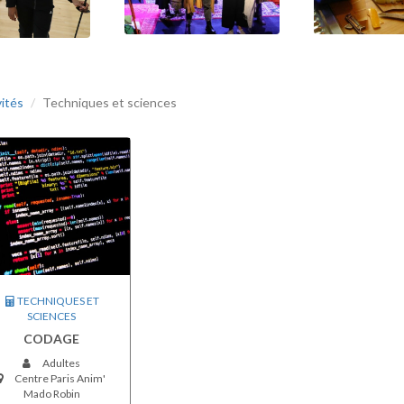
vités
Techniques et sciences
TECHNIQUES ET
SCIENCES
CODAGE
Adultes
Centre Paris Anim'
Mado Robin