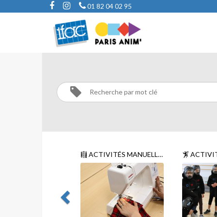
01 82 04 02 95
TECHNIQUES
ET
SCIENCES
Activités
Techniques
ACTIVITÉS MANUELLES
ACTIVIT
et sciences