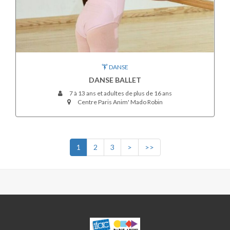
DANSE
DANSE BALLET
7 à 13 ans et adultes de plus de 16 ans
Centre Paris Anim' Mado Robin
1
2
3
>
>>
MADO