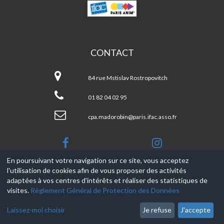
MADO
ROBIN
CONTACT
Mado
ROBIN
84 rue Mstislav Rostropovitch
01 82 04 02 95
cpa.madorobin@paris.ifac.asso.fr
En poursuivant votre navigation sur ce site, vous acceptez
l'utilisation de cookies afin de vous proposer des activités
© 2017-2026, Ce site est propulsé par
Aniapps.fr
adaptées à vos centres d'intérêts et réaliser des statistiques de
visites.
Règlement Général de Protection des Données
CGV
CGU Aniapps
Laissez-moi choisir
Je refuse
J'accepte
RGPD