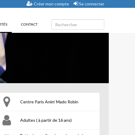
Créer mon compte
Se connecter
(CURRENT)
ITÉS
CONTACT
Centre Paris Anim' Mado Robin
Adultes ( à partir de 16 ans)