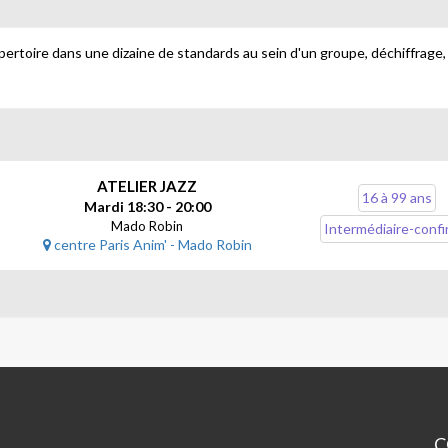
pertoire dans une dizaine de standards au sein d'un groupe, déchiffrage, m
ATELIER JAZZ
16 à 99 ans
Mardi 18:30 - 20:00
Mado Robin
Intermédiaire-conf
centre Paris Anim' - Mado Robin
C