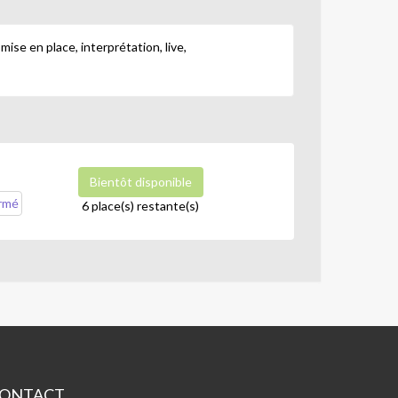
ise en place, interprétation, live,
Bientôt disponible
irmé
6 place(s) restante(s)
ONTACT