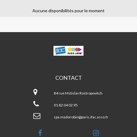
Aucune disponibilités pour le moment
MADO
ROBIN
CONTACT
Mado
ROBIN
84 rue Mstislav Rostropovitch
01 82 04 02 95
cpa.madorobin@paris.ifac.asso.fr