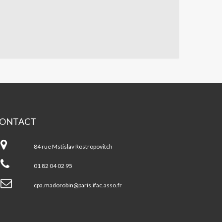
ONTACT
ado
BIN
84 rue Mstislav Rostropovitch
01 82 04 02 95
cpa.madorobin@paris.ifac.asso.fr