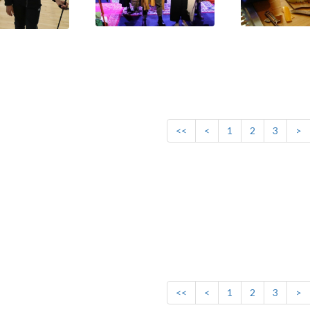
<<
<
1
2
3
>
<<
<
1
2
3
>