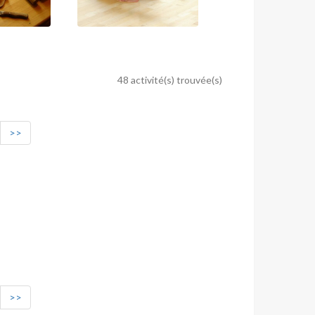
48 activité(s) trouvée(s)
>>
>>